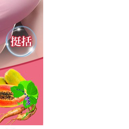
2026最新有效豐胸保健食品
吃什麼豐胸最有效
天然豐胸食物推薦
如何促進胸部發育
如何讓胸部變大的方法
懶人豐胸法
最有效豐胸方法推薦
有助胸部二次發育方法
白高顆青木瓜保健食品
美波保健飲品
美胸保健食品推薦
胸部發育黃金期吃什麼
胸部變大保健食品dcard
胸部變大吃什麼
膠原蛋白飲料推薦
葛根彈性蛋白果味飲品
葛根蛋白澎澎飲哪裡買
要吃什麼才可以讓胸部變大
豐胸乳食物推薦
豐胸保健品PTT哪個最有效