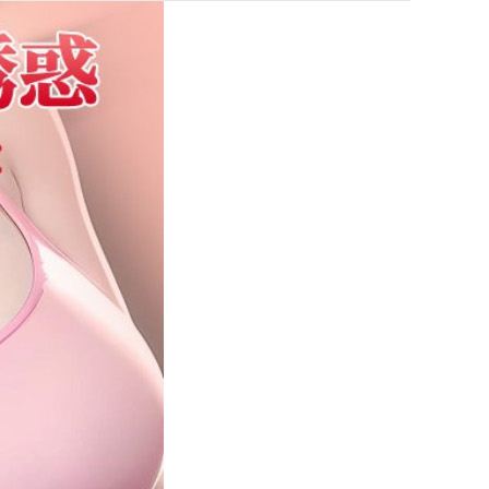
蛋白肽果汁。
搜尋
搜
尋