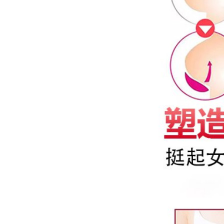
2025 年 10 月
2025 年 9 月
2025 年 8 月
2025 年 7 月
2025 年 6 月
2025 年 5 月
2025 年 4 月
2025 年 3 月
2025 年 2 月
2025 年 1 月
2024 年 12 月
2024 年 11 月
2024 年 10 月
2024 年 9 月
2024 年 8 月
2024 年 7 月
2024 年 6 月
2024 年 5 月
2024 年 4 月
2024 年 3 月
2024 年 2 月
2024 年 1 月