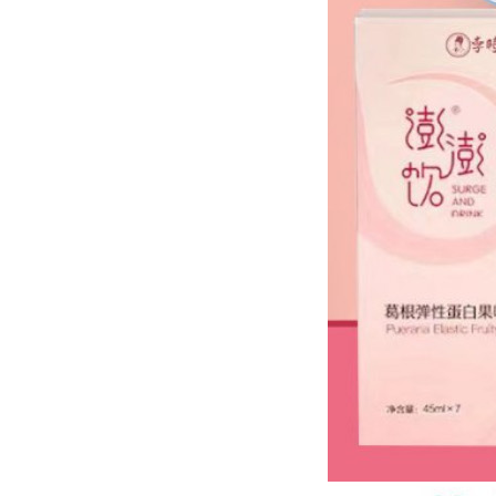
我們將傳統漢方的
質、澎潤線條的優
作
admin
是一場豐盈美學的
者
發
2026 年 6 月 16 日
使用設計極其方便
佈
分
美胸飲品
擇科技，讓您的美
日
類
期:
文
上一篇文章
章
穿衣不再空空如也，豐胸食物
上
一
導
篇
覽
文
下一篇文章
章:
豐胸產品是約會前的秘密武器
下