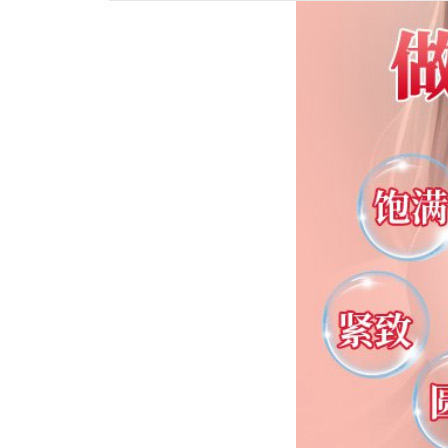
葛根彈性蛋白澎澎飲專賣店
此果味飲品主要成分是由野葛根粉、木瓜粉、膠原蛋白肽、針葉
漢方美學新升級，美
不費力