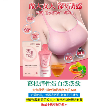
葛根彈性蛋白澎澎飲專賣店
白高顆青木瓜保健食品
女孩們都想要展示自己的女人味，而在男人看來，最
有女人味的女人就是身材好的女人，如果一個女人有
豐滿的胸部，她就是一個身材好的女人，就是一個有
女人味的女人，
白高顆青木瓜保健食品
含有葛根、木
瓜、魔芋粉等多種純天然安全的豐胸成分，需要沖入
溫開水沖服飲用，不添加任何的化學激素成分，只需
要每天堅持飲用即可，長期飲用可以刺激乳腺細胞的
發育，能够提供乳房充足的脂肪營養，服用期間也可
以輔助一些乳房按摩動作幫助豐胸。