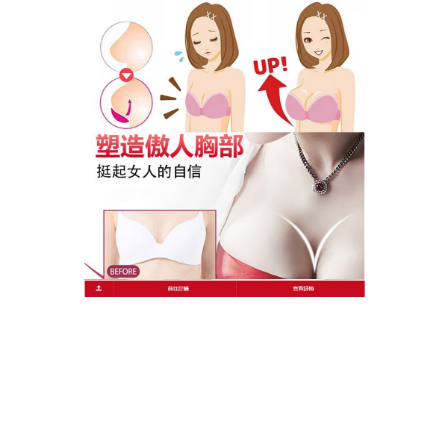
酵素則幫助疏通乳腺，雙重作用讓胸部自然豐滿，堅
持飲用，你會發現胸部從假豐滿變成真材實料，脫下
內衣也能自信滿滿，豐胸飲品沖泡方便，口感酸甜清
爽，無論是搭配早餐還是下午茶，都十分合適，
發
分
2025 年 11 月 25 日
豐胸飲品
佈
類
日
期:
豐胸也要懶人式，美胸飲品一
杯搞定營養與美麗
不喜歡複雜保養步驟？
美胸飲品
讓豐胸變得懶人友
好！這款飲品將天然食材濃縮成粉末，保留木瓜汁粉
與葛根粉的營養精華，只需一杯溫水沖泡，即可為乳
房補充能量，木瓜酵素幫助消化吸收，讓營養直達乳
腺；葛根粉則調節荷爾蒙，促進胸部發育，美胸飲品