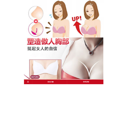
胸部逐漸變得豐滿、堅挺，助你實現身材夢想。
作
發
分
admin
2025 年 6 月 14 日
豐胸產品
者
佈
類
日
期:
文
上一篇文章
章
豐胸產品打通乳腺管道，開啟魅力新
上
一
旅程
導
篇
覽
文
章:
下一篇文章
豐胸飲品點燃你的魅力火花，助你實
下
一
現身材夢想
篇
文