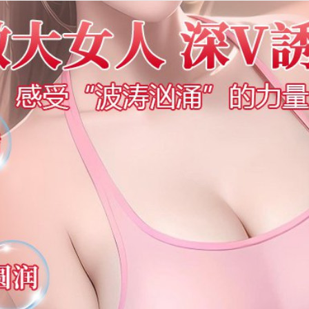
櫻桃果粉、煙醯胺等有效胸部變大保健食品、美胸豐胸飲品推薦葛根弹性胶原
經引起的不適，改善胸部