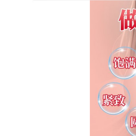
葛根彈性蛋白澎澎飲專賣店
此果味飲品主要成分是由野葛根粉、木瓜粉、膠原蛋白肽、針葉
豐胸食物舒緩女性月
線條