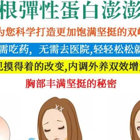
讓妳重新定義女性魅力