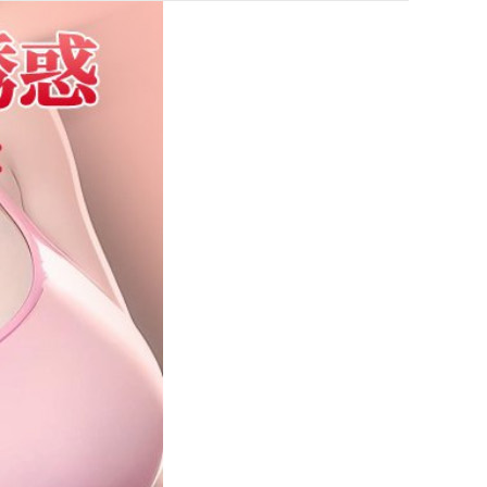
蛋白肽果汁。
搜尋
搜
尋