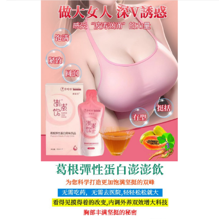
葛根彈性蛋白澎澎飲專賣店
美胸飲品使乳房周圍的細胞組
織呈倍增大及繁殖，促使乳房
的增大飽滿及堅挺
隨著風氣的開放，豐胸的話題日益提升，你還在因為
胸小不够自信嗎？
美胸飲品
主要成分為葛根、羅望
子、薑黃粉、地龍、丹參、黃芪等草本精華，溫和不
刺激，疏通乳腺、促進乳腺液泡吸收、膨脹細胞、堅
挺胸大肌，創造完美胸型，激發女性荷爾蒙以及匈部
的再次發育，强化提韌帶機能、防止下垂、萎縮的胸