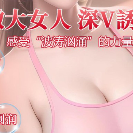
櫻桃果粉、煙醯胺等有效胸部變大保健食品、美胸豐胸飲品推薦葛根弹性胶原
，有利於保持胸形和促進