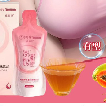
是說一定要你購買什麼豐胸產品，很多時候日常生活當中的飲
有效的豐胸效果，
豐胸飲品
富含木瓜、葛根、玉竹、角豆等多種
够有效促進乳腺組織的生長與發育，提供乳房發育需要的營養物
雌性荷爾蒙分泌，豐胸飲品維持體內雌性激素水准，刺激乳房的
到豐胸的效果。
疏通胸部營養通道的效果
疏通胸部營養通道的效果